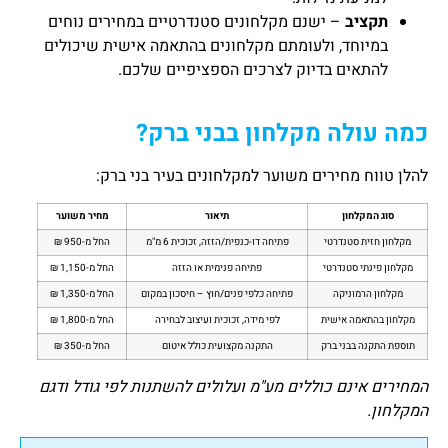
תקציב
– ישנם מקלחונים סטנדרטיים במחירים נוחים
במיוחד, ולעומתם מקלחונים בהתאמה אישית שיכולים
להתאים בדיוק לצרכים הספציפיים שלכם.
כמה עולה מקלחון בבני ברק?
להלן טווח מחירים משוער למקלחונים בעיר בני ברק:
סוג המקלחון
תיאור
מחיר משוער
מקלחון חזית סטנדרטי
פתיחה דו-כנפית/הזזה, זכוכית 6 מ"מ
החל מ-950 ₪
מקלחון פינתי סטנדרטי
פתיחה פנימית או הזזה
החל מ-1,150 ₪
מקלחון הרמוניקה
פתיחה כלפי פנים/חוץ – חיסכון במקום
החל מ-1,350 ₪
מקלחון בהתאמה אישית
לפי מידה, זכוכית ועיצוב לבחירה
החל מ-1,800 ₪
תוספת התקנה בבני ברק
התקנה מקצועית כולל איטום
החל מ-350 ₪
המחירים אינם כוללים מע"מ ועלולים להשתנות לפי גודל ודגם
המקלחון.