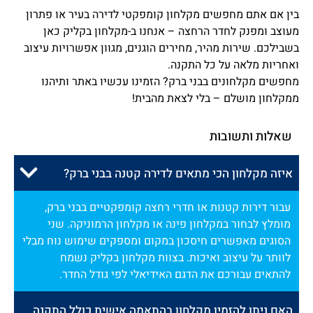
בין אם אתם מחפשים מקלחון קומפקטי לדירה בעיר או פתרון
מעוצב ומפנק לחדר הרחצה – אנחנו ב-מקלחון בקליק כאן
בשבילכם. שירות מהיר, מחירים הוגנים, מגוון אפשרויות עיצוב
ואחריות מלאה על כל התקנה.
מחפשים מקלחונים בבני ברק? הזמינו עכשיו באתר ותיהנו
ממקלחון מושלם – בלי לצאת מהבית!
שאלות ותשובות
איזה מקלחון הכי מתאים לדירה קטנה בבני ברק?
עבור דירות קטנות או חדרי רחצה קומפקטיים בבני ברק,
מומלץ לבחור במקלחון פינה או מקלחון הרמוניקה. שני
הסוגים מאפשרים חיסכון במקום ומספקים שימוש נוח מבלי
לוותר על עיצוב ואיכות. בצוות מקלחון בקליק נשמח
להתאים עבורכם את הדגם האידיאלי לפי גודל החדר.
האם ניתן להזמין מקלחון בהתאמה אישית כולל התקנה