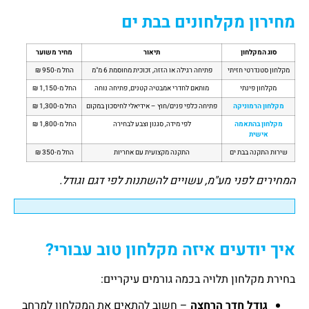
מחירון מקלחונים בבת ים
סוג המקלחון
תיאור
מחיר משוער
מקלחון סטנדרטי חזיתי
פתיחה רגילה או הזזה, זכוכית מחוסמת 6 מ"מ
החל מ-950 ₪
מקלחון פינתי
מותאם לחדרי אמבטיה קטנים, פתיחה נוחה
החל מ-1,150 ₪
מקלחון הרמוניקה
פתיחה כלפי פנים/חוץ – אידיאלי לחיסכון במקום
החל מ-1,300 ₪
מקלחון בהתאמה
לפי מידה, סגנון וצבע לבחירה
החל מ-1,800 ₪
אישית
שירות התקנה בבת ים
התקנה מקצועית עם אחריות
החל מ-350 ₪
המחירים לפני מע"מ, עשויים להשתנות לפי דגם וגודל.
איך יודעים איזה מקלחון טוב עבורי?
בחירת מקלחון תלויה בכמה גורמים עיקריים:
גודל חדר הרחצה
– חשוב להתאים את המקלחון למרחב