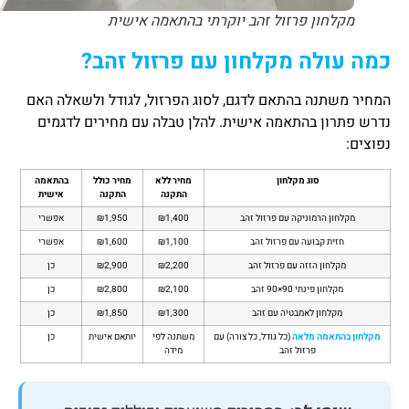
מקלחון פרזול זהב יוקרתי בהתאמה אישית
כמה עולה מקלחון עם פרזול זהב?
המחיר משתנה בהתאם לדגם, לסוג הפרזול, לגודל ולשאלה האם
נדרש פתרון בהתאמה אישית. להלן טבלה עם מחירים לדגמים
נפוצים:
סוג מקלחון
מחיר ללא
מחיר כולל
בהתאמה
התקנה
התקנה
אישית
מקלחון הרמוניקה עם פרזול זהב
₪1,400
₪1,950
אפשרי
חזית קבועה עם פרזול זהב
₪1,100
₪1,600
אפשרי
מקלחון הזזה עם פרזול זהב
₪2,200
₪2,900
כן
מקלחון פינתי 90×90 זהב
₪2,100
₪2,800
כן
מקלחון לאמבטיה עם זהב
₪1,300
₪1,850
כן
מקלחון בהתאמה מלאה
(כל גודל, כל צורה) עם
משתנה לפי
יותאם אישית
כן
פרזול זהב
מידה